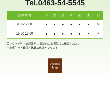
Tel.0463-54-5545
診療時間
月
火
水
木
金
土
日
9:00-12:00
●
●
●
●
●
●
✕
15:00-18:00
●
●
●
●
●
✕
✕
◯リウマチ科・泌尿器科 …受診前にお電話でご確認ください
※土曜午後・日曜・祝日は休診となります
Access
Map