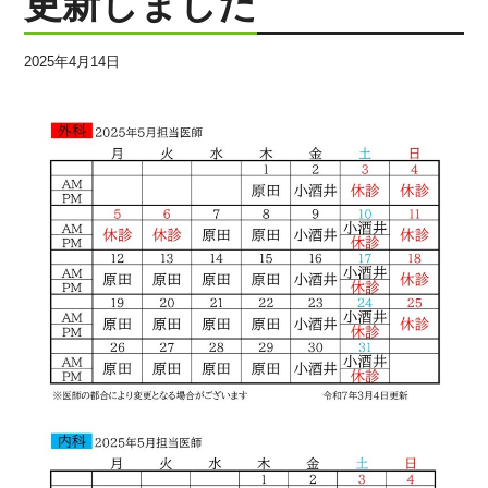
更新しました
リウマチ科
消化器内科
2025年4月14日
泌尿器科
リハビリテーション科
訪問診療
COVID-19について
医師紹介
お知らせ
コラム
採用情報
個人情報保護方針