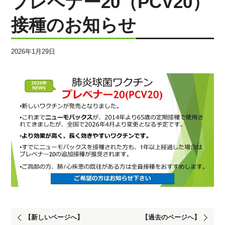
プレベナー20（PCV20）
リウマチ科
消化器内科
接種のお知らせ
泌尿器科
リハビリテーション科
2026年1月29日
訪問診療
COVID-19について
医師紹介
お知らせ
コラム
採用情報
【新しいページへ】
【過去のページへ】
個人情報保護方針