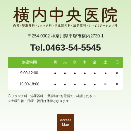
〒254-0002 神奈川県平塚市横内2730-1
Tel.0463-54-5545
診療時間
月
火
水
木
金
土
日
9:00-12:00
●
●
●
●
●
●
✕
15:00-18:00
●
●
●
●
●
✕
✕
◯リウマチ科・泌尿器科 …受診前にお電話でご確認ください
※土曜午後・日曜・祝日は休診となります
Access
Map